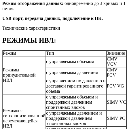
Режим отображения данных:
одновременно до 3 кривых и 1
петля.
USB-порт, передача данных, подключение к ПК.
Технические характеристики
РЕЖИМЫ ИВЛ:
Режим
Тип
Значение
CMV
с управляемым объемом
VCV
Режимы
CMV
с управляемым давлением
принудительной
PCV
ИВЛ
c управлением по давлению и
доставкой гарантированного
PCV VG
объема
с управляемым объемом и
поддержкой давлением
SIMV VC
спонтанных вдохов
Режимы с
с управляемым давлением и
синхронизированной
поддержкой давлением
SIMV PC
перемежающейся
спонтанных вдохов
ИВЛ