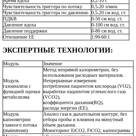
Время вдоха
0,2-10 с
Чувствительность триггера по потоку
0,5-20 л/мин.
Чувствительность триггера по давлению
0,5-20 см вод. ст.
ПДКВ
0-50 см вод. ст.
Давление вдоха
0-100 см вод. ст.
Давление поддержки
0-80 см вод. ст.
Отношение I:E
1:99-60:1
ЭКСПЕРТНЫЕ ТЕХНОЛОГИИ:
Модуль
Значение
Метод непрямой калориметрии, без
использования расходных материалов.
Модуль
Непрерывные измерения:
газоанализа с
потребления пациентом кислорода (VO2),
функцией оценки
выработки пациентом углекислого газа
метаболизма
(VСO2),
коэффициента дыхания(RQ),
расхода энергии (EE).
Модуль
Анализ газа в дыхательном контуре, без
капнометрии
отбора пробы и влияния на минутный
главного потока
объем дыхания.
(mainstream)
Мониторинг EtCO2, FiCO2, капнограмма