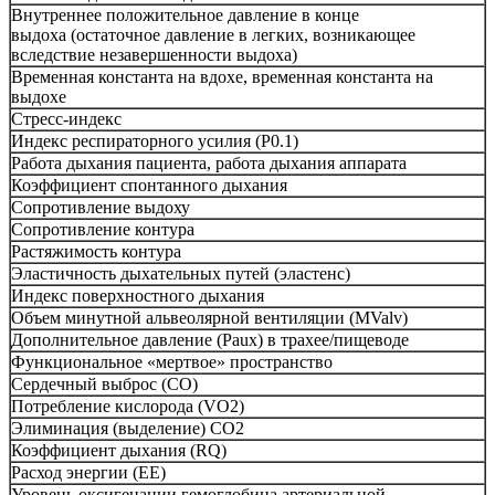
Внутреннее положительное давление в конце
выдоха (остаточное давление в легких, возникающее
вследствие незавершенности выдоха)
Временная константа на вдохе, временная константа на
выдохе
Стресс-индекс
Индекс респираторного усилия (Р0.1)
Работа дыхания пациента, работа дыхания аппарата
Коэффициент спонтанного дыхания
Сопротивление выдоху
Сопротивление контура
Растяжимость контура
Эластичность дыхательных путей (эластенс)
Индекс поверхностного дыхания
Объем минутной альвеолярной вентиляции (MValv)
Дополнительное давление (Paux) в трахее/пищеводе
Функциональное «мертвое» пространство
Сердечный выброс (CO)
Потребление кислорода (VO2)
Элиминация (выделение) СO2
Коэффициент дыхания (RQ)
Расход энергии (EE)
Уровень оксигенации гемоглобина артериальной