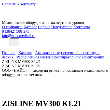
Перейти к контенту
Медицинское оборудование экспертного уровня
О компании
Каталог
Сервис
Покупателю
Контакты
8 (3842) 588-275
info@nais-medical.ru
Главная
Каталог
Аппараты искусственной вентиляции
легких
Расширенная система респираторного мониторинга
ZISLINE МV300 К1.21
ZISLINE МV300 К1.21
ООО «НАЙС» — лидер на рынке по поставкам медицинского
оборудования и техники
ZISLINE МV300 К1.21