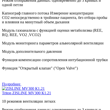
Режим отображения данных: одновременно до 3 кривых и
одной петли
Капнограф главного потока Измерение концентрации
СО2 непосредственно в тройнике пациента, без отбора пробы
и влияния на минутный объем дыхания
Модуль газоанализа с функцией оценки метаболизма (REE,
RQ, REE, VО2 ,VCО2)
Модуль мониторинга параметров альвеолярной вентиляции
Модуль дополнительного давления
Функция компенсации сопротивления интубационной трубки
Функция "Открытый клапан" ("Open Valve")
Подробнее
Triton
ZISLINE МV300 К1.21
10 режимов вентиляции легких
Режим отображения данных: одновременно до 3 кривых и