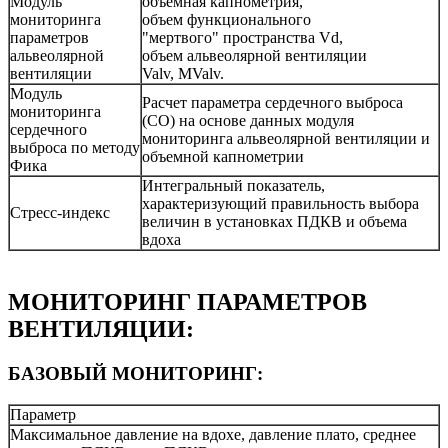
Модуль
объемная капнометрия,
мониторинга
объем функционального
параметров
"мертвого" пространства Vd,
альвеолярной
объем альвеолярной вентиляции
вентиляции
Valv, MValv.
Модуль
Расчет параметра сердечного выброса
мониторинга
(СО) на основе данных модуля
сердечного
мониторинга альвеолярной вентиляции и
выброса по методу
объемной капнометрии
Фика
Интегральный показатель,
характеризующий правильность выбора
Стресс-индекс
величин в установках ПДКВ и объема
вдоха
МОНИТОРИНГ ПАРАМЕТРОВ
ВЕНТИЛЯЦИИ:
БАЗОВЫЙ МОНИТОРИНГ:
Параметр
Максимальное давление на вдохе, давление плато, среднее