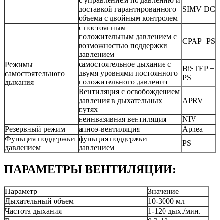
с управлением по давлению и
доставкой гарантированного
SIMV DC
объема с двойным контролем
с постоянным
положительным давлением с
CPAP+PS
возможностью поддержки
давлением
самостоятельное дыхание с
Режимы
BiSTEP +
двумя уровнями постоянного
самостоятельного
PS
положительного давления
дыхания
Вентиляция с освобождением
давления в дыхательных
APRV
путях
неинвазивная вентиляция
NIV
Резервный режим
апноэ-вентиляция
Apnea
Функция поддержки
функция поддержки
PS
давлением
давлением
ПАРАМЕТРЫ ВЕНТИЛЯЦИИ:
Параметр
Значение
Дыхательный объем
10-3000 мл
Частота дыхания
1-120 дых./мин.